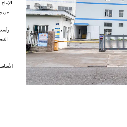
من وا
م
وأسعا
التصن
الأساسي