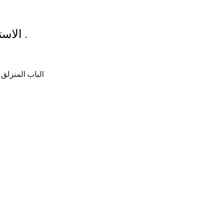
الاستخدام: الأبواب المنزلق .
PREV: SD55BQ الباب 