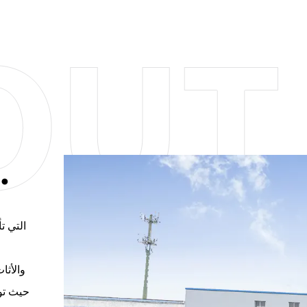
.
والأثا