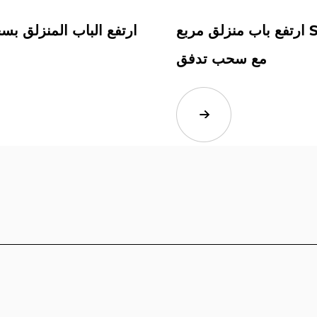
ارتفع باب منزلق مربع SD56BQ
مع سحب تدفق