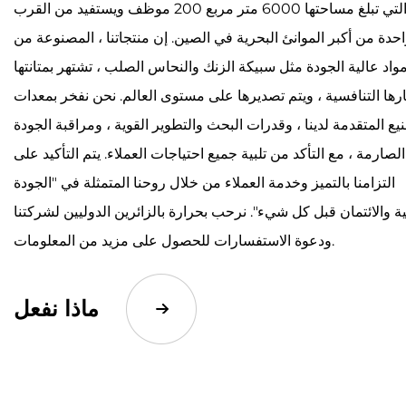
الإنتاج التي تبلغ مساحتها 6000 متر مربع 200 موظف ويستفيد من القرب
حدة من أكبر الموانئ البحرية في الصين. إن منتجاتنا ، المصنوعة من
واد عالية الجودة مثل سبيكة الزنك والنحاس الصلب ، تشتهر بمتانتها
رها التنافسية ، ويتم تصديرها على مستوى العالم. نحن نفخر بمعدات
يع المتقدمة لدينا ، وقدرات البحث والتطوير القوية ، ومراقبة الجودة
الصارمة ، مع التأكد من تلبية جميع احتياجات العملاء. يتم التأكيد على
التزامنا بالتميز وخدمة العملاء من خلال روحنا المتمثلة في "الجودة
ة والائتمان قبل كل شيء". نرحب بحرارة بالزائرين الدوليين لشركتنا
ودعوة الاستفسارات للحصول على مزيد من المعلومات.
ماذا نفعل