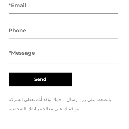
بالضغط على زر "إرسال" ، فإنك تؤكد أنك تعطي الشركة
موافقتك على معالجة بياناتك الشخصية.