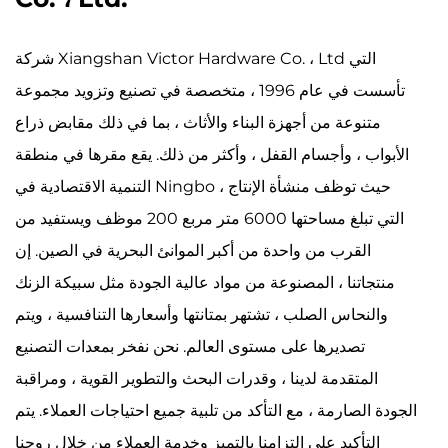
شركة Xiangshan Victor Hardware Co. ، Ltd التي
تأسست في عام 1996 ، متخصصة في تصنيع وتزويد مجموعة
متنوعة من أجهزة البناء والأثاث ، بما في ذلك مقابض ذراع
الأبواب ، وأجسام القفل ، وأكثر من ذلك. يقع مقرها في منطقة
التنمية الاقتصادية في Ningbo ، حيث توظف منشأة الإنتاج
التي تبلغ مساحتها 6000 متر مربع 200 موظف ويستفيد من
القرب من واحدة من أكبر الموانئ البحرية في الصين. إن
منتجاتنا ، المصنوعة من مواد عالية الجودة مثل سبيكة الزنك
والنحاس الصلب ، تشتهر بمتانتها وأسعارها التنافسية ، ويتم
تصديرها على مستوى العالم. نحن نفخر بمعدات التصنيع
المتقدمة لدينا ، وقدرات البحث والتطوير القوية ، ومراقبة
الجودة الصارمة ، مع التأكد من تلبية جميع احتياجات العملاء. يتم
التأكيد على التزامنا بالتميز وخدمة العملاء من خلال روحنا