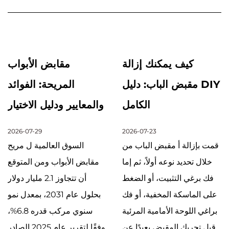
كيف يمكنك إزالة
مقابض الأبواب
مقبض الباب: دليل DIY
المريحة: الفوائد
الكامل
والمعايير ودليل الاختيار
2026-07-29
2026-07-23
قمت بإزالة أ مقبض الباب من
السوق العالمية ل مريح
خلال تحديد نوعه أولاً، ثم إما
مقابض الأبواب ومن المتوقع
فك برغي التثبيت، أو الضغط
أن تتجاوز 2.1 مليار دولار
على الماسكة المخفية، أو فك
بحلول عام 2031، بمعدل نمو
براغي اللوحة الأمامية المرئية
سنوي مركب قدره 6.8%،
قبل تحريك المقبض بعيدًا عن
وفقًا لتقرير عام 2025 الصادر