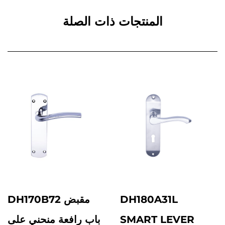
المنتجات ذات الصلة
DH180A31L
DH170B72 مقبض
SMART LEVER
باب رافعة منحني على