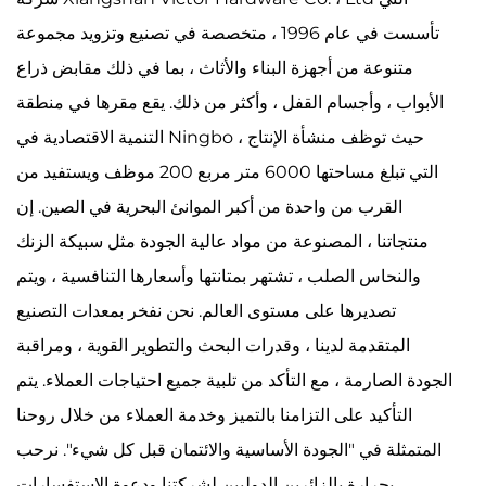
تأسست في عام 1996 ، متخصصة في تصنيع وتزويد مجموعة
متنوعة من أجهزة البناء والأثاث ، بما في ذلك مقابض ذراع
الأبواب ، وأجسام القفل ، وأكثر من ذلك. يقع مقرها في منطقة
التنمية الاقتصادية في Ningbo ، حيث توظف منشأة الإنتاج
التي تبلغ مساحتها 6000 متر مربع 200 موظف ويستفيد من
القرب من واحدة من أكبر الموانئ البحرية في الصين. إن
منتجاتنا ، المصنوعة من مواد عالية الجودة مثل سبيكة الزنك
والنحاس الصلب ، تشتهر بمتانتها وأسعارها التنافسية ، ويتم
تصديرها على مستوى العالم. نحن نفخر بمعدات التصنيع
المتقدمة لدينا ، وقدرات البحث والتطوير القوية ، ومراقبة
الجودة الصارمة ، مع التأكد من تلبية جميع احتياجات العملاء. يتم
التأكيد على التزامنا بالتميز وخدمة العملاء من خلال روحنا
المتمثلة في "الجودة الأساسية والائتمان قبل كل شيء". نرحب
بحرارة بالزائرين الدوليين لشركتنا ودعوة الاستفسارات