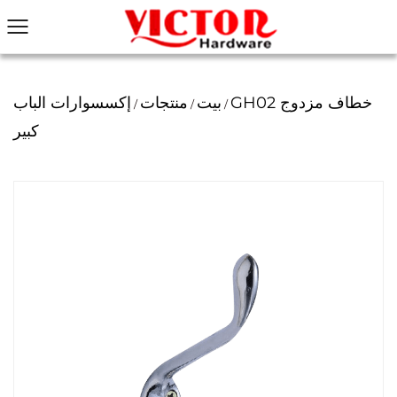
GH02 خطاف مزدوج
بيت
منتجات
إكسسوارات الباب
/
/
/
كبير