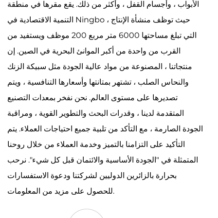
الأبواب ، وأجسام القفل ، وأكثر من ذلك. يقع مقرها في منطقة
التنمية الاقتصادية في Ningbo ، حيث توظف منشأة الإنتاج
التي تبلغ مساحتها 6000 متر مربع 200 موظف ويستفيد من
القرب من واحدة من أكبر الموانئ البحرية في الصين. إن
منتجاتنا ، المصنوعة من مواد عالية الجودة مثل سبيكة الزنك
والنحاس الصلب ، تشتهر بمتانتها وأسعارها التنافسية ، ويتم
تصديرها على مستوى العالم. نحن نفخر بمعدات التصنيع
المتقدمة لدينا ، وقدرات البحث والتطوير القوية ، ومراقبة
الجودة الصارمة ، مع التأكد من تلبية جميع احتياجات العملاء. يتم
التأكيد على التزامنا بالتميز وخدمة العملاء من خلال روحنا
المتمثلة في "الجودة الأساسية والائتمان قبل كل شيء". نرحب
بحرارة بالزائرين الدوليين لشركتنا ودعوة الاستفسارات
للحصول على مزيد من المعلومات.